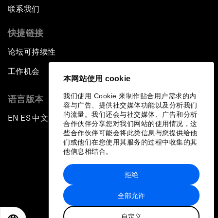
联系我们
快捷链接
论坛可持续性
工作机会
本网站使用 cookie
我们使用 Cookie 来制作贴合用户需求的内
语言版本
容与广告、提供社交媒体功能以及分析我们
的流量。我们还会与社交媒体、广告和分析
EN
ES
中文
日本語
▪
▪
▪
合作伙伴分享您对我们网站的使用情况，这
些合作伙伴可能会将此类信息与您提供给他
们或他们在您使用其服务的过程中收集的其
他信息相结合。
拒绝
隐私政策和服务条款
全部允许
站点地图
自定义