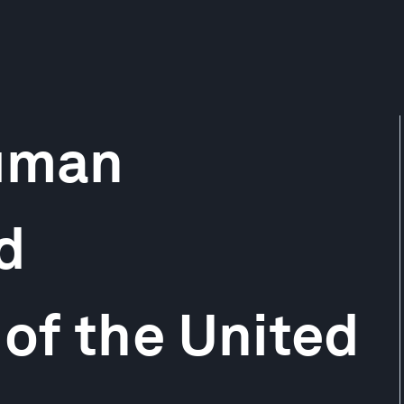
Human
d
 of the United