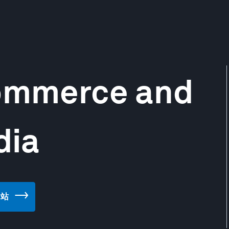
Commerce and
dia
 网站