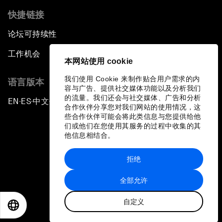
快捷链接
论坛可持续性
工作机会
本网站使用 cookie
我们使用 Cookie 来制作贴合用户需求的内
语言版本
容与广告、提供社交媒体功能以及分析我们
的流量。我们还会与社交媒体、广告和分析
EN
ES
中文
日本語
▪
▪
▪
合作伙伴分享您对我们网站的使用情况，这
些合作伙伴可能会将此类信息与您提供给他
们或他们在您使用其服务的过程中收集的其
他信息相结合。
拒绝
隐私政策和服务条款
全部允许
站点地图
自定义
©
2026
世界经济论坛
EN
ES
中文
日本語