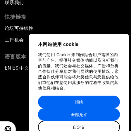
联系我们
快捷链接
论坛可持续性
工作机会
本网站使用 cookie
我们使用 Cookie 来制作贴合用户需求的内
语言版本
容与广告、提供社交媒体功能以及分析我们
的流量。我们还会与社交媒体、广告和分析
EN
ES
中文
日本語
▪
▪
▪
合作伙伴分享您对我们网站的使用情况，这
些合作伙伴可能会将此类信息与您提供给他
们或他们在您使用其服务的过程中收集的其
他信息相结合。
拒绝
隐私政策和服务条款
全部允许
站点地图
自定义
©
2026
世界经济论坛
EN
ES
中文
日本語