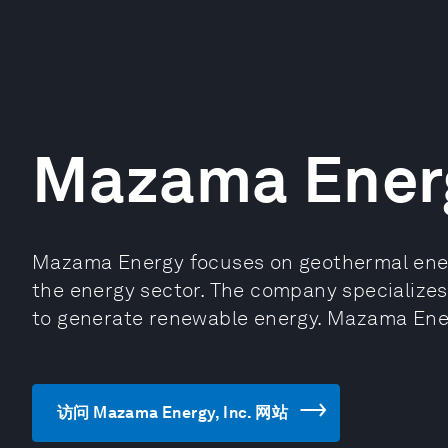
Mazama Energ
Mazama Energy focuses on geothermal ener
the energy sector. The company specializes
to generate renewable energy. Mazama Ener
访问 Mazama Energy, Inc. 网站