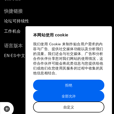
快捷链接
论坛可持续性
工作机会
本网站使用 cookie
我们使用 Cookie 来制作贴合用户需求的内
语言版本
容与广告、提供社交媒体功能以及分析我们
的流量。我们还会与社交媒体、广告和分析
EN
ES
中文
日本語
▪
▪
▪
合作伙伴分享您对我们网站的使用情况，这
些合作伙伴可能会将此类信息与您提供给他
们或他们在您使用其服务的过程中收集的其
他信息相结合。
拒绝
隐私政策和服务条款
全部允许
站点地图
自定义
©
2026
世界经济论坛
EN
ES
中文
日本語