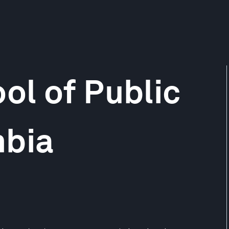
ol of Public
mbia