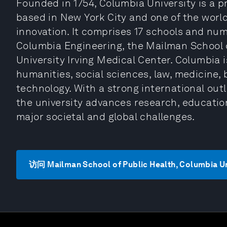
Founded in 1754, Columbia University is a p
based in New York City and one of the world
innovation. It comprises 17 schools and nume
Columbia Engineering, the Mailman School 
University Irving Medical Center. Columbia 
humanities, social sciences, law, medicine,
technology. With a strong international out
the university advances research, educati
major societal and global challenges.
访问 Mailman School of Public Health, Columbia U