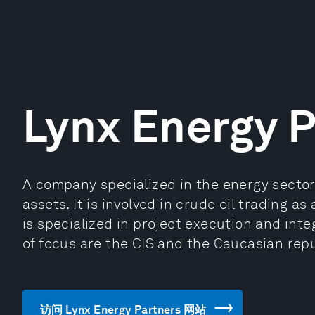
Lynx Energy P
A company specialized in the energy secto
assets. It is involved in crude oil trading a
is specialized in project execution and inte
of focus are the CIS and the Caucasian rep
访问 Lynx Energy Partners 网站