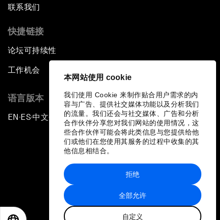
联系我们
快捷链接
论坛可持续性
工作机会
本网站使用 cookie
我们使用 Cookie 来制作贴合用户需求的内
语言版本
容与广告、提供社交媒体功能以及分析我们
的流量。我们还会与社交媒体、广告和分析
EN
ES
中文
日本語
▪
▪
▪
合作伙伴分享您对我们网站的使用情况，这
些合作伙伴可能会将此类信息与您提供给他
们或他们在您使用其服务的过程中收集的其
他信息相结合。
拒绝
隐私政策和服务条款
全部允许
站点地图
自定义
©
2026
世界经济论坛