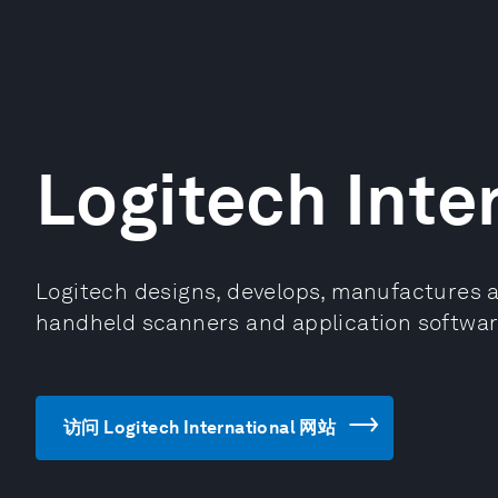
Logitech Inte
Logitech designs, develops, manufactures 
handheld scanners and application softwar
访问 Logitech International 网站