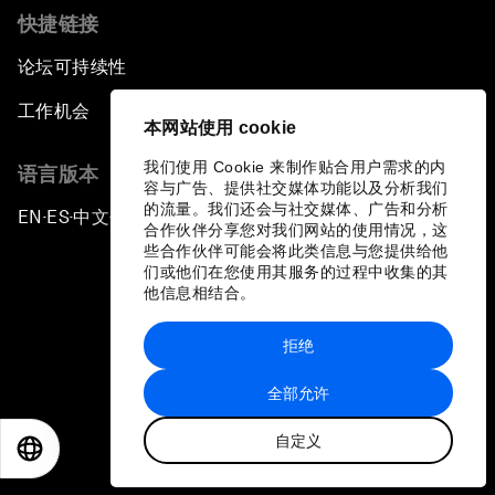
快捷链接
论坛可持续性
工作机会
本网站使用 cookie
我们使用 Cookie 来制作贴合用户需求的内
语言版本
容与广告、提供社交媒体功能以及分析我们
的流量。我们还会与社交媒体、广告和分析
EN
ES
中文
日本語
▪
▪
▪
合作伙伴分享您对我们网站的使用情况，这
些合作伙伴可能会将此类信息与您提供给他
们或他们在您使用其服务的过程中收集的其
他信息相结合。
拒绝
隐私政策和服务条款
全部允许
站点地图
自定义
©
2026
世界经济论坛
EN
ES
中文
日本語