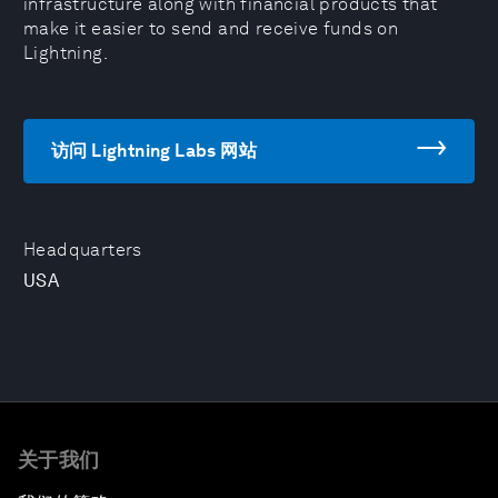
infrastructure along with financial products that
make it easier to send and receive funds on
Lightning.
访问 Lightning Labs 网站
Headquarters
USA
关于我们