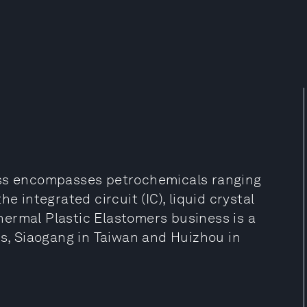
ess encompasses petrochemicals ranging
e integrated circuit (IC), liquid crystal
 Thermal Plastic Elastomers business is a
as, Siaogang in Taiwan and Huizhou in