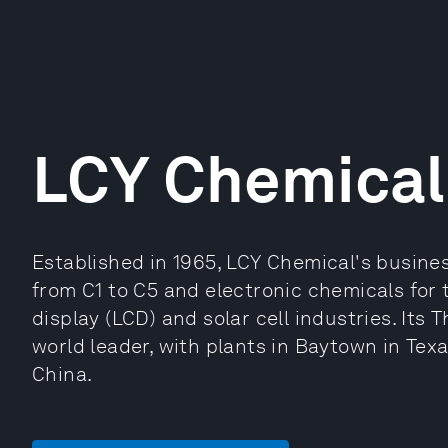
LCY Chemical
Established in 1965, LCY Chemical's busin
from C1 to C5 and electronic chemicals for th
display (LCD) and solar cell industries. Its
world leader, with plants in Baytown in Tex
China.