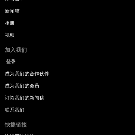
新闻稿
相册
视频
加入我们
登录
成为我们的合作伙伴
成为我们的会员
订阅我们的新闻稿
联系我们
快捷链接