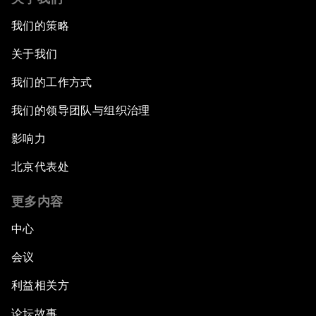
我们的策略
关于我们
我们的工作方式
我们的领导团队与组织治理
影响力
北京代表处
更多内容
中心
会议
利益相关方
论坛故事