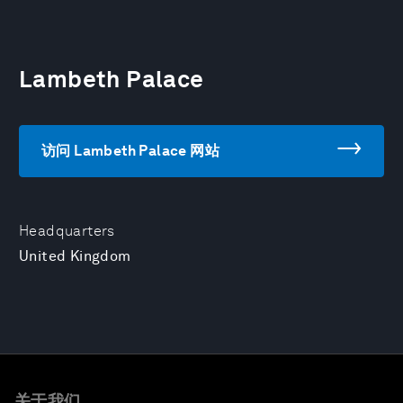
Lambeth Palace
访问 Lambeth Palace 网站
Headquarters
United Kingdom
关于我们