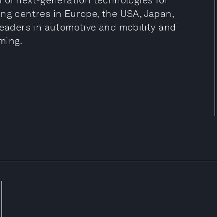
n of next-generation technologies for
ing centres in Europe, the USA, Japan,
leaders in automotive and mobility and
ming.