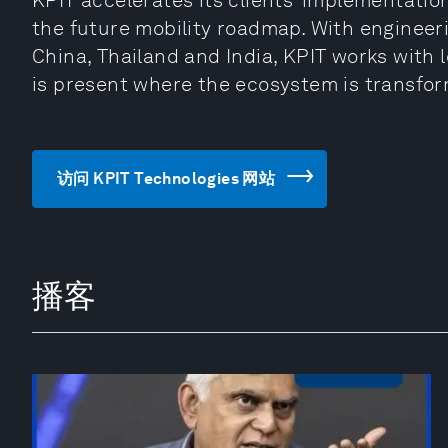
KPIT accelerates its clients’ implementatio
the future mobility roadmap. With engineer
China, Thailand and India, KPIT works with 
is present where the ecosystem is transfor
访问 KPIT Technologies 网站
播客