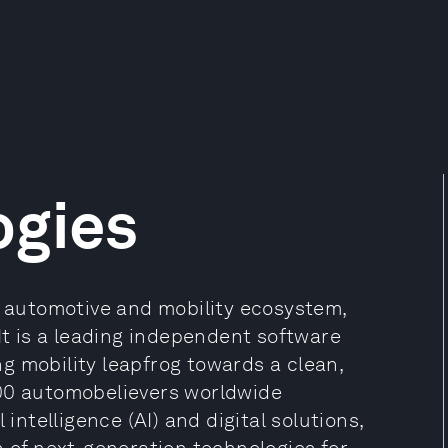
ogies
e automotive and mobility ecosystem,
 It is a leading independent software
g mobility leapfrog towards a clean,
000 automobelievers worldwide
 intelligence (AI) and digital solutions,