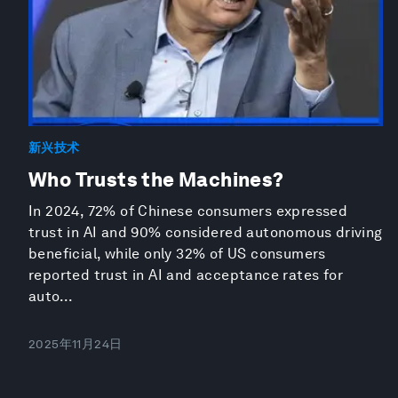
新兴技术
Who Trusts the Machines?
In 2024, 72% of Chinese consumers expressed
trust in AI and 90% considered autonomous driving
beneficial, while only 32% of US consumers
reported trust in AI and acceptance rates for
auto...
2025年11月24日