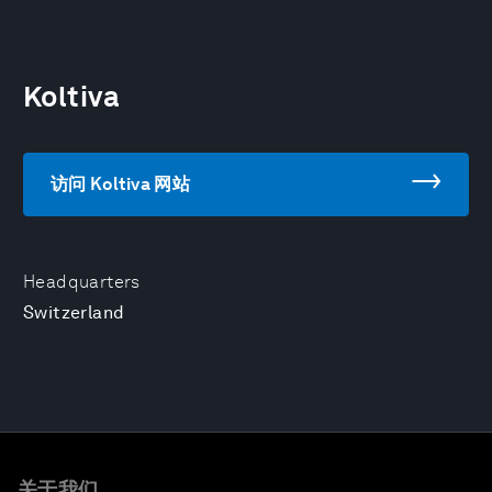
Koltiva
访问 Koltiva 网站
Headquarters
Switzerland
关于我们