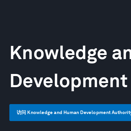
Knowledge a
Development 
访问 Knowledge and Human Development Authori