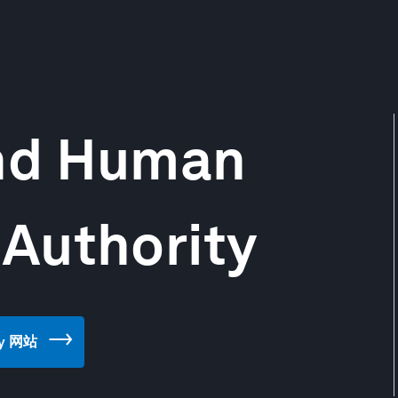
nd Human
Authority
ty 网站