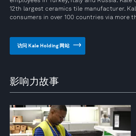
employees in Turkey, Italy and Russia. Kale 
12th largest ceramics tile manufacturer. Ka
consumers in over 100 countries via more t
访问 Kale Holding 网站
影响力故事