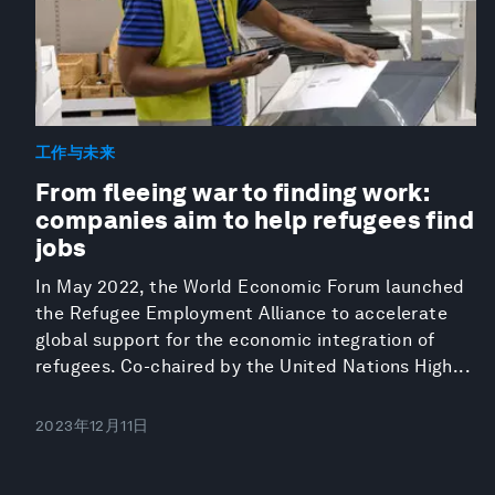
工作与未来
From fleeing war to finding work:
companies aim to help refugees find
jobs
In May 2022, the World Economic Forum launched
the Refugee Employment Alliance to accelerate
global support for the economic integration of
refugees. Co-chaired by the United Nations High...
2023年12月11日