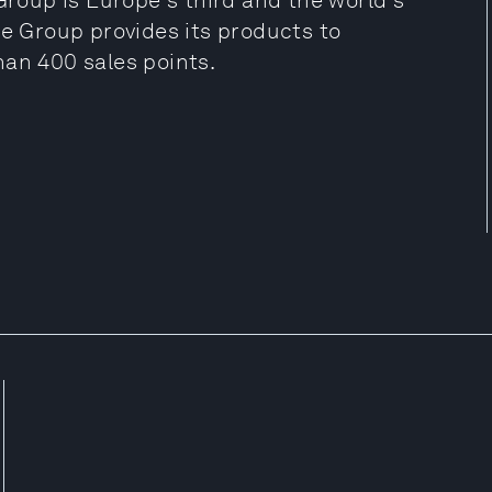
Group is Europe's third and the world's
le Group provides its products to
han 400 sales points.