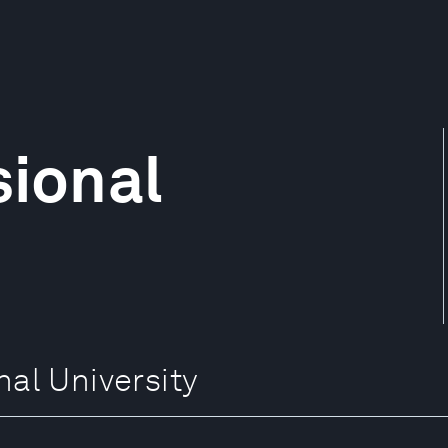
sional
l University