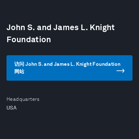
John S. and James L. Knight
Foundation
访问 John S. and James L. Knight Foundation
网站
Headquarters
USA