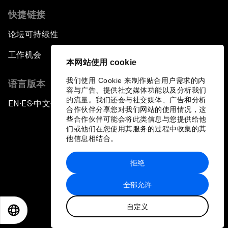
快捷链接
论坛可持续性
工作机会
本网站使用 cookie
我们使用 Cookie 来制作贴合用户需求的内
语言版本
容与广告、提供社交媒体功能以及分析我们
的流量。我们还会与社交媒体、广告和分析
EN
ES
中文
日本語
▪
▪
▪
合作伙伴分享您对我们网站的使用情况，这
些合作伙伴可能会将此类信息与您提供给他
们或他们在您使用其服务的过程中收集的其
他信息相结合。
拒绝
隐私政策和服务条款
全部允许
站点地图
自定义
©
2026
世界经济论坛
EN
ES
中文
日本語