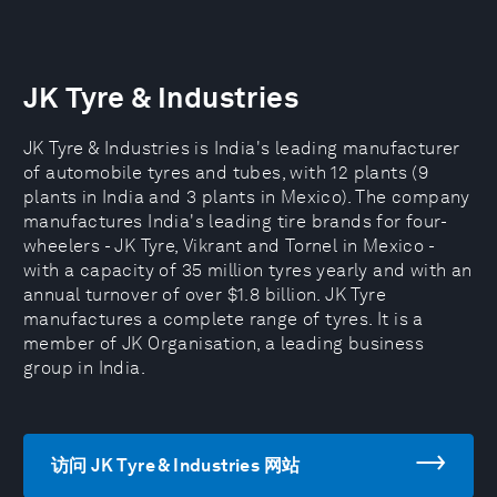
JK Tyre & Industries
JK Tyre & Industries is India's leading manufacturer
of automobile tyres and tubes, with 12 plants (9
plants in India and 3 plants in Mexico). The company
manufactures India's leading tire brands for four-
wheelers - JK Tyre, Vikrant and Tornel in Mexico -
with a capacity of 35 million tyres yearly and with an
annual turnover of over $1.8 billion. JK Tyre
manufactures a complete range of tyres. It is a
member of JK Organisation, a leading business
group in India.
访问 JK Tyre & Industries 网站