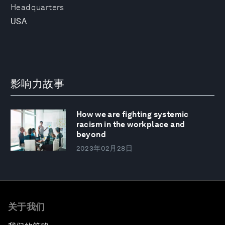
Headquarters
USA
影响力故事
How we are fighting systemic
racism in the workplace and
beyond
2023年02月28日
关于我们