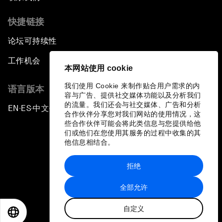
快捷链接
论坛可持续性
工作机会
本网站使用 cookie
我们使用 Cookie 来制作贴合用户需求的内
语言版本
容与广告、提供社交媒体功能以及分析我们
的流量。我们还会与社交媒体、广告和分析
EN
ES
中文
日本語
▪
▪
▪
合作伙伴分享您对我们网站的使用情况，这
些合作伙伴可能会将此类信息与您提供给他
们或他们在您使用其服务的过程中收集的其
他信息相结合。
拒绝
隐私政策和服务条款
全部允许
站点地图
自定义
©
2026
世界经济论坛
EN
ES
中文
日本語