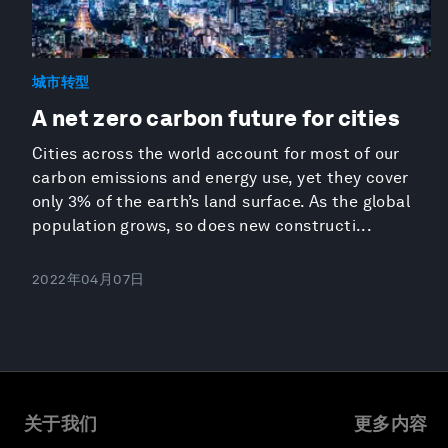
城市转型
A net zero carbon future for cities
Cities across the world account for most of our
carbon emissions and energy use, yet they cover
only 3% of the earth’s land surface. As the global
population grows, so does new constructi...
2022年04月07日
关于我们
更多内容