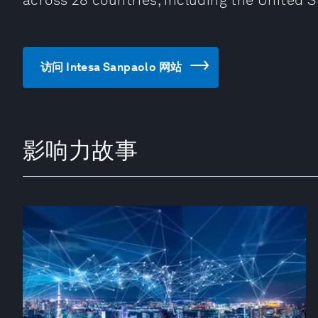
across 28 countries, including the United St
访问 Intesa Sanpaolo 网站
影响力故事