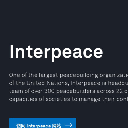
Interpeace
One of the largest peacebuilding organizati
of the United Nations, Interpeace is headq
team of over 300 peacebuilders across 22 co
capacities of societies to manage their conf
访问 Interpeace 网站