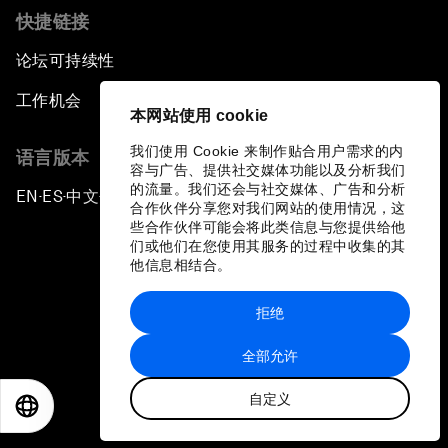
快捷链接
论坛可持续性
工作机会
本网站使用 cookie
我们使用 Cookie 来制作贴合用户需求的内
语言版本
容与广告、提供社交媒体功能以及分析我们
的流量。我们还会与社交媒体、广告和分析
EN
ES
中文
日本語
▪
▪
▪
合作伙伴分享您对我们网站的使用情况，这
些合作伙伴可能会将此类信息与您提供给他
们或他们在您使用其服务的过程中收集的其
他信息相结合。
拒绝
隐私政策和服务条款
全部允许
站点地图
自定义
©
2026
世界经济论坛
EN
ES
中文
日本語