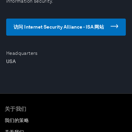
information security.
访问 Internet Security Alliance - ISA 网站
Headquarters
USA
关于我们
我们的策略