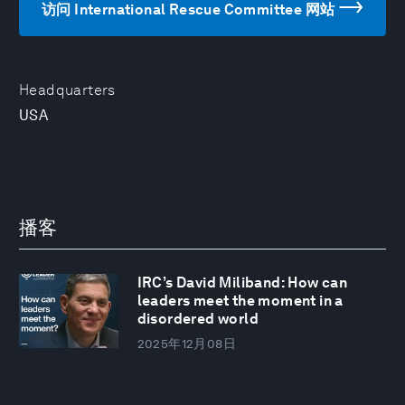
访问 International Rescue Committee 网站
Headquarters
USA
播客
IRC’s David Miliband: How can
leaders meet the moment in a
disordered world
2025年12月08日