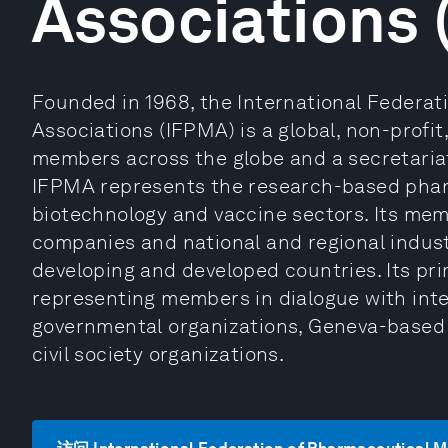
Associations
Founded in 1968, the International Federa
Associations (IFPMA) is a global, non-profi
members across the globe and a secretariat
IFPMA represents the research-based pharm
biotechnology and vaccine sectors. Its mem
companies and national and regional indus
developing and developed countries. Its pri
representing members in dialogue with int
governmental organizations, Geneva-based 
civil society organizations.