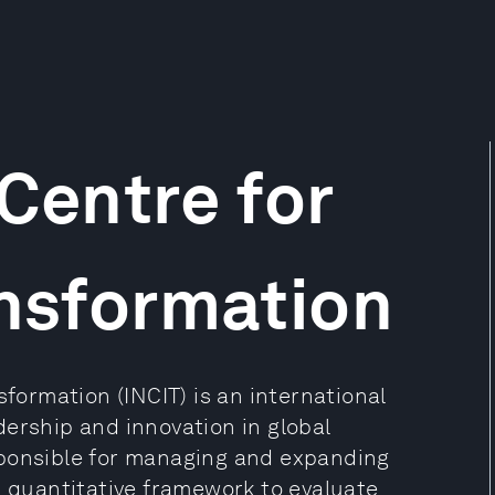
 Centre for
ansformation
sformation (INCIT) is an international
ership and innovation in global
sponsible for managing and expanding
a quantitative framework to evaluate