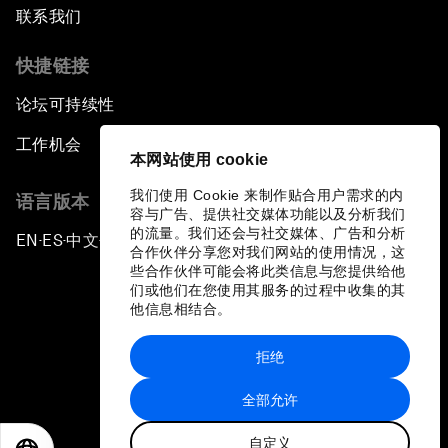
联系我们
快捷链接
论坛可持续性
工作机会
本网站使用 cookie
我们使用 Cookie 来制作贴合用户需求的内
语言版本
容与广告、提供社交媒体功能以及分析我们
的流量。我们还会与社交媒体、广告和分析
EN
ES
中文
日本語
▪
▪
▪
合作伙伴分享您对我们网站的使用情况，这
些合作伙伴可能会将此类信息与您提供给他
们或他们在您使用其服务的过程中收集的其
他信息相结合。
拒绝
隐私政策和服务条款
全部允许
站点地图
自定义