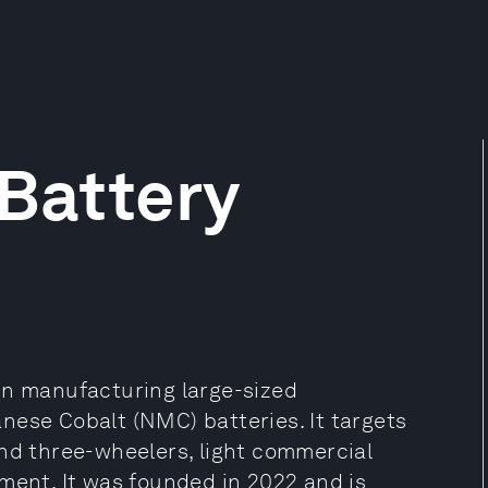
 Battery
in manufacturing large-sized
nese Cobalt (NMC) batteries. It targets
and three-wheelers, light commercial
ment. It was founded in 2022 and is