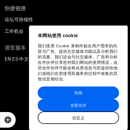
快捷链接
论坛可持续性
工作机会
本网站使用 cookie
我们使用 Cookie 来制作贴合用户需求的内
语言版本
容与广告、提供社交媒体功能以及分析我们
的流量。我们还会与社交媒体、广告和分析
EN
ES
中文
日本語
▪
▪
▪
合作伙伴分享您对我们网站的使用情况，这
些合作伙伴可能会将此类信息与您提供给他
们或他们在您使用其服务的过程中收集的其
他信息相结合。
拒绝
隐私政策和服务条款
全部允许
站点地图
自定义
©
2026
世界经济论坛
EN
ES
中文
日本語