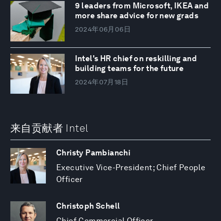
9 leaders from Microsoft, IKEA and
more share advice for new grads
2024年06月06日
Intel's HR chief on reskilling and
building teams for the future
2024年07月18日
来自贡献者 Intel
Christy Pambianchi
Executive Vice-President; Chief People
Officer
Christoph Schell
Chief Commercial Officer