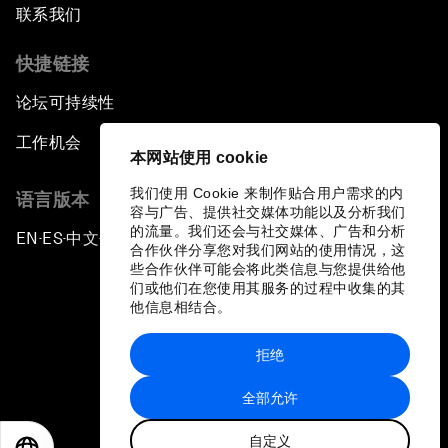
联系我们
快捷链接
论坛可持续性
工作机会
本网站使用 cookie
我们使用 Cookie 来制作贴合用户需求的内
语言版本
容与广告、提供社交媒体功能以及分析我们
的流量。我们还会与社交媒体、广告和分析
EN
ES
中文
日本語
▪
▪
▪
合作伙伴分享您对我们网站的使用情况，这
些合作伙伴可能会将此类信息与您提供给他
们或他们在您使用其服务的过程中收集的其
他信息相结合。
拒绝
隐私政策和服务条款
全部允许
站点地图
自定义
©
2026
世界经济论坛