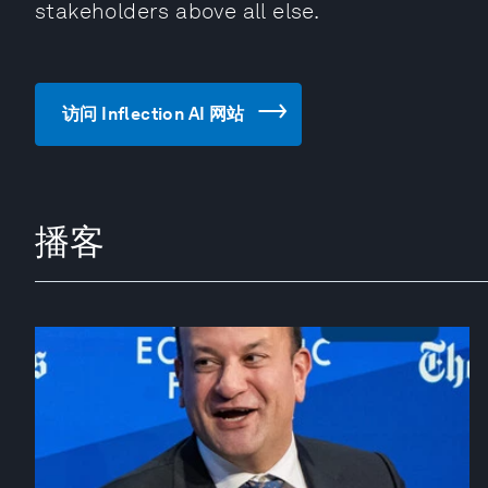
stakeholders above all else.
访问 Inflection AI 网站
播客