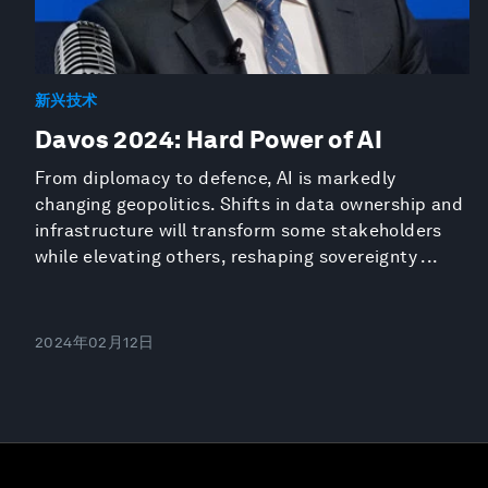
新兴技术
Davos 2024: Hard Power of AI
From diplomacy to defence, AI is markedly
changing geopolitics. Shifts in data ownership and
infrastructure will transform some stakeholders
while elevating others, reshaping sovereignty ...
2024年02月12日