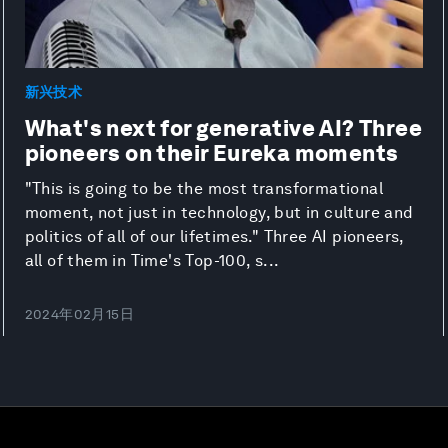
新兴技术
What's next for generative AI? Three
pioneers on their Eureka moments
"This is going to be the most transformational
moment, not just in technology, but in culture and
politics of all of our lifetimes." Three AI pioneers,
all of them in Time's Top-100, s...
2024年02月15日