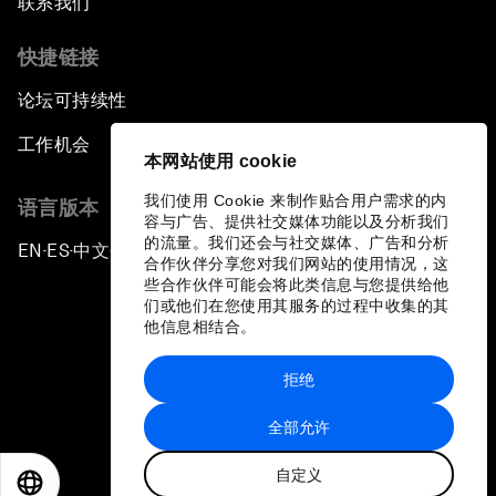
联系我们
快捷链接
论坛可持续性
工作机会
本网站使用 cookie
我们使用 Cookie 来制作贴合用户需求的内
语言版本
容与广告、提供社交媒体功能以及分析我们
的流量。我们还会与社交媒体、广告和分析
EN
ES
中文
日本語
▪
▪
▪
合作伙伴分享您对我们网站的使用情况，这
些合作伙伴可能会将此类信息与您提供给他
们或他们在您使用其服务的过程中收集的其
他信息相结合。
拒绝
隐私政策和服务条款
全部允许
站点地图
自定义
©
2026
世界经济论坛
EN
ES
中文
日本語