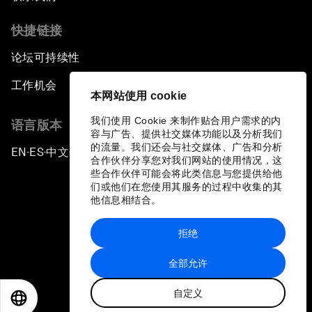
快捷链接
论坛可持续性
工作机会
本网站使用 cookie
我们使用 Cookie 来制作贴合用户需求的内
语言版本
容与广告、提供社交媒体功能以及分析我们
的流量。我们还会与社交媒体、广告和分析
EN
ES
中文
日本語
▪
▪
▪
合作伙伴分享您对我们网站的使用情况，这
些合作伙伴可能会将此类信息与您提供给他
们或他们在您使用其服务的过程中收集的其
他信息相结合。
拒绝
隐私政策和服务条款
全部允许
站点地图
自定义
©
2026
世界经济论坛
EN
ES
中文
日本語