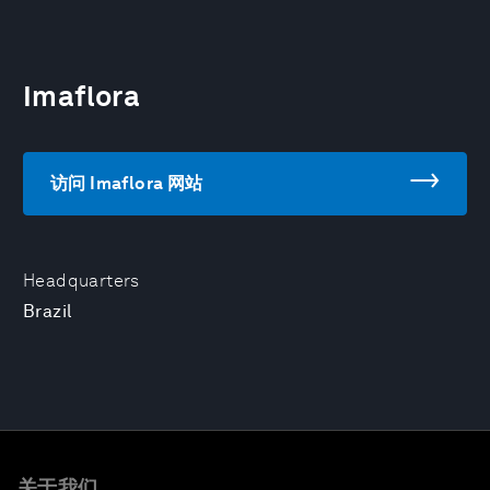
Imaflora
访问 Imaflora 网站
Headquarters
Brazil
关于我们