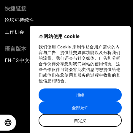
快捷链接
论坛可持续性
工作机会
本网站使用 cookie
我们使用 Cookie 来制作贴合用户需求的内
语言版本
容与广告、提供社交媒体功能以及分析我们
的流量。我们还会与社交媒体、广告和分析
EN
ES
中文
日本語
▪
▪
▪
合作伙伴分享您对我们网站的使用情况，这
些合作伙伴可能会将此类信息与您提供给他
们或他们在您使用其服务的过程中收集的其
他信息相结合。
拒绝
隐私政策和服务条款
全部允许
站点地图
自定义
©
2026
世界经济论坛
EN
ES
中文
日本語