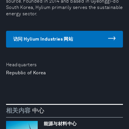
source. Founded in 2014 and based in Gyeonggi-do
South Korea, Hylium primarily serves the sustainable
energy sector.
访问 Hylium Industries 网站
Headquarters
Republic of Korea
相关内容
中心
能源与材料中心