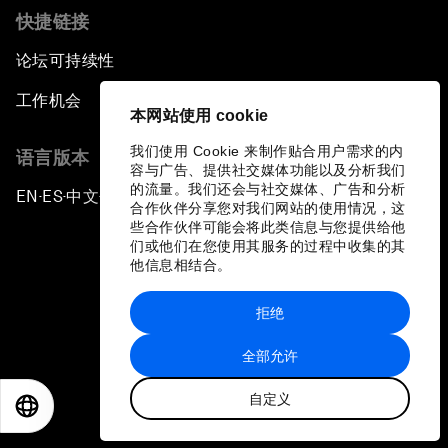
快捷链接
论坛可持续性
工作机会
本网站使用 cookie
我们使用 Cookie 来制作贴合用户需求的内
语言版本
容与广告、提供社交媒体功能以及分析我们
的流量。我们还会与社交媒体、广告和分析
EN
ES
中文
日本語
▪
▪
▪
合作伙伴分享您对我们网站的使用情况，这
些合作伙伴可能会将此类信息与您提供给他
们或他们在您使用其服务的过程中收集的其
他信息相结合。
拒绝
隐私政策和服务条款
全部允许
站点地图
自定义
©
2026
世界经济论坛
EN
ES
中文
日本語