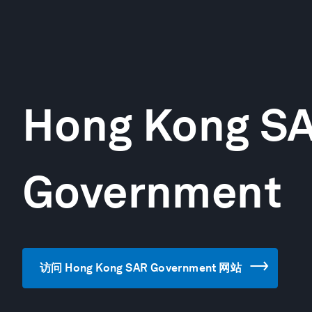
Hong Kong S
Government
访问 Hong Kong SAR Government 网站