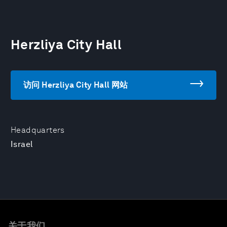
Herzliya City Hall
访问 Herzliya City Hall 网站
Headquarters
Israel
关于我们