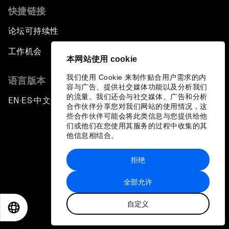
快捷链接
论坛可持续性
工作机会
本网站使用 cookie
我们使用 Cookie 来制作贴合用户需求的内
语言版本
容与广告、提供社交媒体功能以及分析我们
的流量。我们还会与社交媒体、广告和分析
EN
ES
中文
日本語
▪
▪
▪
合作伙伴分享您对我们网站的使用情况，这
些合作伙伴可能会将此类信息与您提供给他
们或他们在您使用其服务的过程中收集的其
他信息相结合。
拒绝
隐私政策和服务条款
全部允许
站点地图
自定义
©
2026
世界经济论坛
EN
ES
中文
日本語