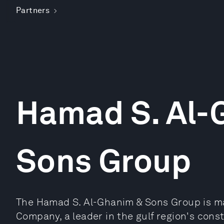
Partners
Hamad S. Al-
Sons Group
The Hamad S. Al-Ghanim & Sons Group is m
Company, a leader in the gulf region's const