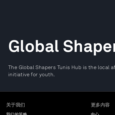
Global Shape
The Global Shapers Tunis Hub is the local a
initiative for youth.
关于我们
更多内容
我们的策略
中心