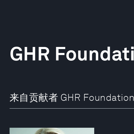
GHR Foundat
来自贡献者 GHR Foundatio