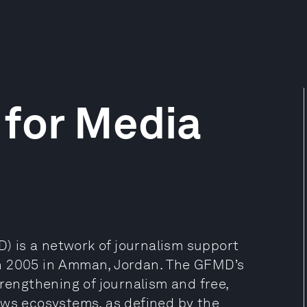
 for Media
 is a network of journalism support
in 2005 in Amman, Jordan. The GFMD’s
trengthening of journalism and free,
ews ecosystems, as defined by the