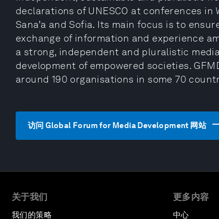
declarations of UNESCO at conferences in W
Sana’a and Sofia. Its main focus is to ensur
exchange of information and experience am
a strong, independent and pluralistic medi
development of empowered societies. GFMD
around 190 organisations in some 70 countrie
访问 Global Forum for Media Development 网站
关于我们
更多内容
我们的策略
中心